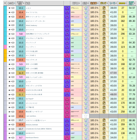
100.0％
38.00
27
54.57
★×10
10.1
イガク
170
(42.5-170)
100.0％
41.00
0
---
★×10
10.4
きゅうくらりん
220
※
100.0％
41.00
159
86.39
★×10
10.4
夏祭り / ジッタリン・ジン
282
(70.5-282)※
100.0％
39.00
382
89.30
★×10
10.2
あなたとトゥラッタッタ♪
120
100.0％
39.00
0
---
★×10
10.2
Silent Jealousy
183
100.0％
37.00
58
76.13
★×10
10.0
オーバード
130
(125-159.86)
100.0％
35.00
296
83.34
★×10
9.8
乱数調整のリバースシンデレラ
170
(85-170)※
100.0％
38.00
0
---
★×10
10.1
さちさちにしてあげる♪
160
100.0％
40.00
15
64.30
★×10
10.3
ゴッドソング
162
100.0％
39.00
119
81.39
★×10
10.2
ウィーアー！
168
100.0％
40.00
0
---
★×10
10.3
ゲゲゲの鬼太郎
116
100.0％
38.00
0
---
★×10
10.1
オーブの祈り
156
100.0％
42.00
78
92.75
★×10
10.5
ウルトラマンX
148
100.0％
36.00
168
82.12
★×10
9.9
初音ミクの激唱
200
(170.31-200)
100.0％
38.00
43
82.38
★×10
10.1
初音ミクの激唱
200
(170.31-200)
100.0％
47.00
0
---
★×10
11.0
初音ミクの消失‐劇場版‐
200
(100-240)
100.0％
36.00
72
82.18
★×10
9.9
拝啓ドッペルゲンガー
181
100.0％
37.00
0
---
★×10
10.0
ヒバナ
200
100.0％
40.00
29
78.28
★×10
10.3
ギガンティックO.T.N
190
100.0％
41.00
20
63.18
★×10
10.4
4+1のそれぞれの未来
255
100.0％
48.00
21
77.79
★×10
11.1
4+1のそれぞれの未来
255
100.0％
38.00
67
89.82
★×10
10.1
SstTAarR*
200
100.0％
40.00
170
88.06
★×10
10.3
ゴーストマスク
195
(150-195)
100.0％
40.00
78
87.96
★×10
10.3
カラ鞠の花
148
100.0％
43.00
258
91.47
★×10
10.6
重金属フューギティブ
260
(140-260)※
★×10
10.6
I am not Alice.
260
(130-260)
100.0％
44.00
172
88.86
★×10
10.7
メタナイトの逆襲メドレー
185
(132-275)※
100.0％
41.00
359
89.71
★×10
10.4
MEGALOVANIA
240
100.0％
44.00
29
90.01
★×10
10.7
Unwelcome School (MRM REMIX)
190
100.0％
39.00
138
85.91
★×10
10.2
KAGEKIYO
130
※
100.0％
34.00
0
---
★×10
9.7
Kamikaze Remix
158
※