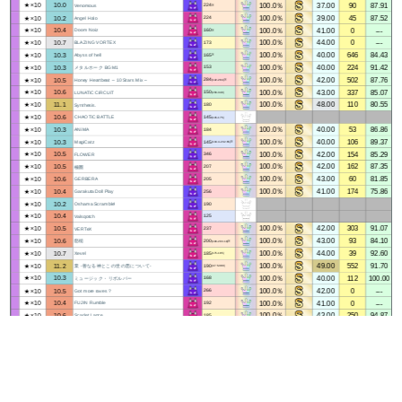
100.0％
37.00
90
87.91
★×10
10.0
Venomous
224
※
100.0％
39.00
45
87.52
★×10
10.2
Angel Halo
224
100.0％
41.00
0
---
★×10
10.4
Doom Noiz
160
※
100.0％
44.00
0
---
★×10
10.7
BLAZING VORTEX
173
100.0％
40.00
646
84.43
★×10
10.3
Abyss of hell
165
※
100.0％
40.00
224
91.42
★×10
10.3
メタルホーク BGM1
153
100.0％
42.00
502
87.76
★×10
10.5
Honey Heartbeat ～10 Stars Mix～
284
(142-284)※
100.0％
43.00
337
85.07
★×10
10.6
LUNATiC CiRCUiT
150
(150-340)
100.0％
48.00
110
80.55
★×10
11.1
Synthesis.
180
★×10
10.6
CHAOTiC BATTLE
145
(145-175)
100.0％
40.00
53
86.86
★×10
10.3
ANiMA
184
100.0％
40.00
106
89.37
★×10
10.3
MagiCatz
145
(134.4-232.65)※
100.0％
42.00
154
85.29
★×10
10.5
FLOWER
346
100.0％
42.00
162
87.35
★×10
10.5
極圏
207
100.0％
43.00
60
81.85
★×10
10.6
GERBERA
205
100.0％
41.00
174
75.86
★×10
10.4
Garakuta Doll Play
256
★×10
10.2
Oshama Scramble!
190
★×10
10.4
Valsqotch
125
100.0％
42.00
303
91.07
★×10
10.5
VERTeX
237
100.0％
43.00
93
84.10
★×10
10.6
怒槌
200
(100-203.19)※
100.0％
44.00
39
92.60
★×10
10.7
Xevel
185
(175-185)
100.0％
49.00
552
91.70
★×10
11.2
業 -善なる神とこの世の悪について-
190
(47.5-380)
100.0％
40.00
112
100.00
★×10
10.3
ミュージック・リボルバー
168
100.0％
42.00
0
---
★×10
10.5
Got more raves？
266
100.0％
41.00
0
---
★×10
10.4
FUJIN Rumble
192
100.0％
43.00
250
94.87
★×10
10.6
Scarlet Lance
185
100.0％
45.00
94
84.33
★×10
10.8
ouroboros ‐twin stroke of the end‐
188
100.0％
40.00
62
79.63
★×10
10.3
God Ray
172
(74-172)
100.0％
38.00
58
94.88
★×10
10.1
Surf Zapping
200
(100-200)
100.0％
41.00
396
91.92
★×10
10.4
Libera Ray
232
(116-232)
100.0％
45.00
26
85.01
★×10
10.8
あめふりのロンド
210
100.0％
47.00
156
92.01
★×10
11.0
Genesis Ray
280
(46.67-280)
みんなのうた
174