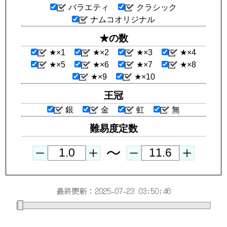
バラエティ
クラシック
ナムコオリジナル
★の数
★×1
★×2
★×3
★×4
★×5
★×6
★×7
★×8
★×9
★×10
王冠
銀
金
虹
無
難易度定数
～
－
＋
－
＋
最終更新：2025-07-23 03:50:46