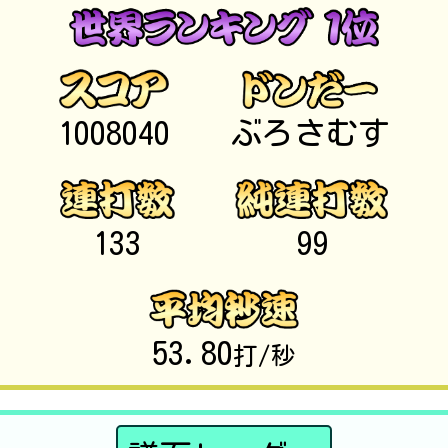
1008040
ぶろさむす
133
99
53.80
打/秒