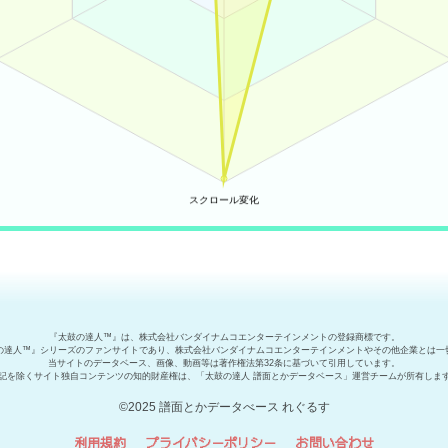
『太鼓の達人™』は、株式会社バンダイナムコエンターテインメントの登録商標です。
の達人™』シリーズのファンサイトであり、株式会社バンダイナムコエンターテインメントやその他企業とは一
当サイトのデータベース、画像、動画等は著作権法第32条に基づいて引用しています。
記を除くサイト独自コンテンツの知的財産権は、「太鼓の達人 譜面とかデータベース」運営チームが所有しま
©2025 譜面とかデータべース れぐるす
利用規約
プライバシーポリシー
お問い合わせ