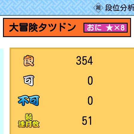
段位分析
大冒険タツドン
おに ★×8
354
0
0
51