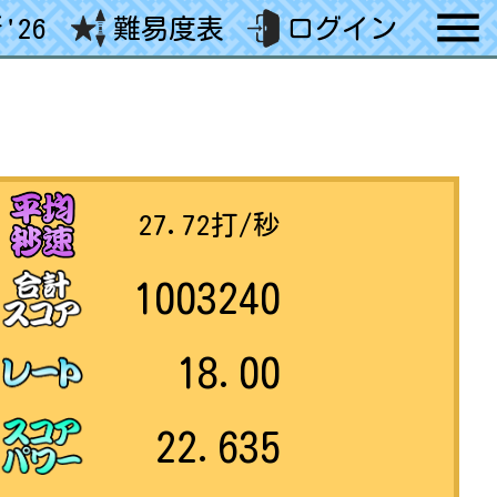
'26
難易度表
ログイン
27.72
打/秒
1003240
18.00
22.635