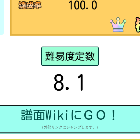
100.0
難易度定数
8.1
譜面WikiにＧＯ！
（外部リンクにジャンプします。）