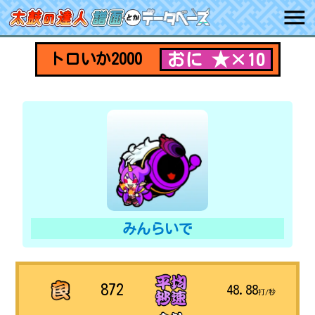
おに ★×10
トロいか2000
みんらいで
872
48.88
打/秒