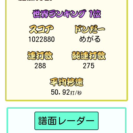
1022880
めがる
288
275
50.92
打/秒
譜面レーダー