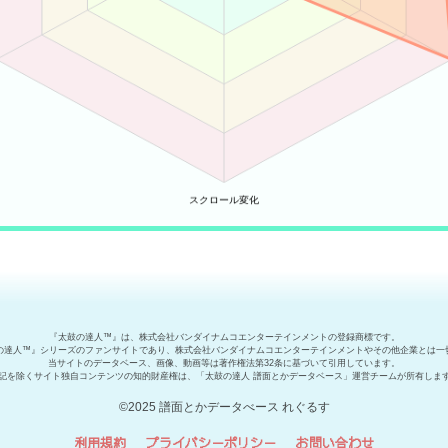
『太鼓の達人™』は、株式会社バンダイナムコエンターテインメントの登録商標です。
の達人™』シリーズのファンサイトであり、株式会社バンダイナムコエンターテインメントやその他企業とは一
当サイトのデータベース、画像、動画等は著作権法第32条に基づいて引用しています。
記を除くサイト独自コンテンツの知的財産権は、「太鼓の達人 譜面とかデータベース」運営チームが所有しま
©2025 譜面とかデータべース れぐるす
利用規約
プライバシーポリシー
お問い合わせ