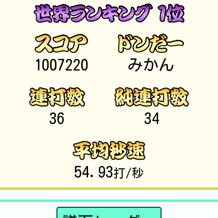
1007220
みかん
36
34
54.93
打/秒