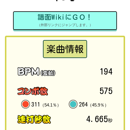
譜面WikiにＧＯ！
（外部リンクにジャンプします。）
楽曲情報
194
575
311
264
（54.1％）
（45.9％）
4.665
秒