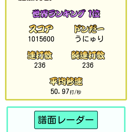
1015600
うにゅり
236
236
50.97
打/秒
譜面レーダー