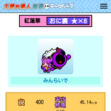
おに裏 ★×8
紅蓮華
みんらいで
400
45.14
打/秒