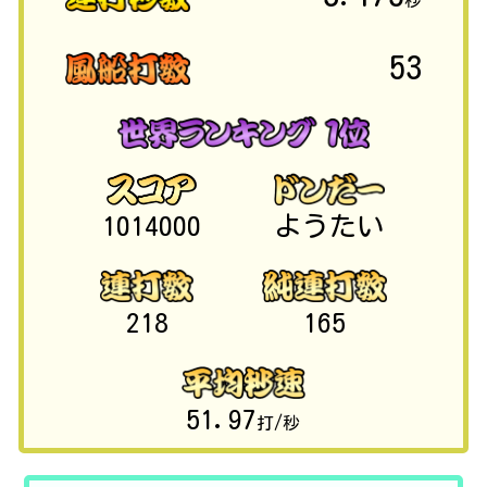
秒
53
1014000
ようたい
218
165
51.97
打/秒