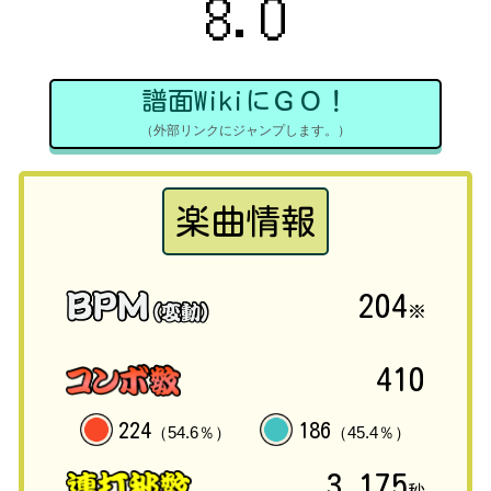
8.0
譜面WikiにＧＯ！
（外部リンクにジャンプします。）
楽曲情報
204
※
410
224
186
（54.6％）
（45.4％）
3.175