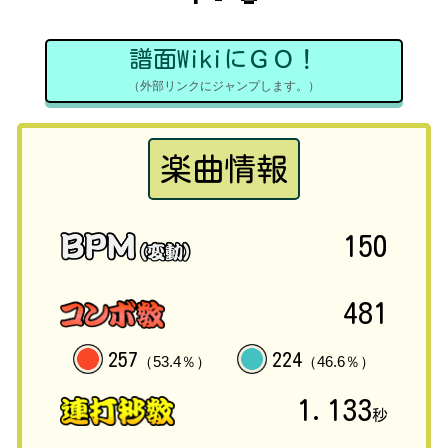
譜面WikiにＧＯ！
（外部リンクにジャンプします。）
楽曲情報
150
481
257
224
（53.4％）
（46.6％）
1.133
秒