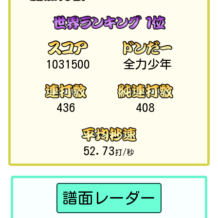
1031500
全力少年
436
408
52.73
打/秒
譜面レーダー