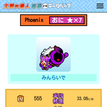
おに ★×7
Phoenix
みんらいで
555
33.08
打/秒