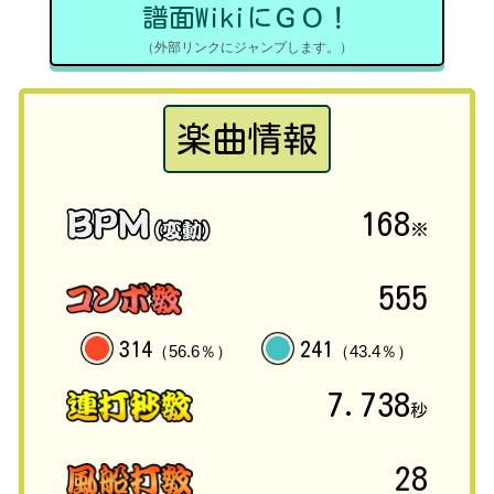
譜面WikiにＧＯ！
（外部リンクにジャンプします。）
楽曲情報
168
※
555
314
241
（56.6％）
（43.4％）
7.738
秒
28