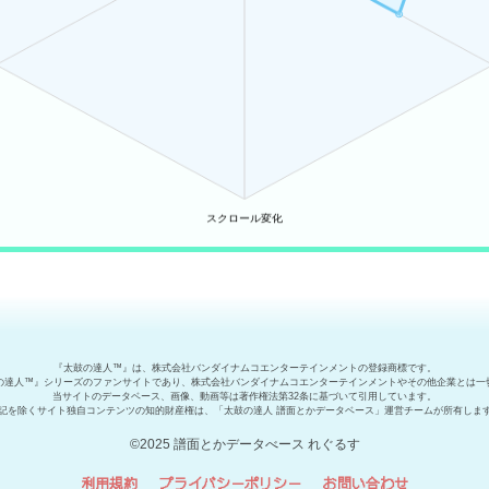
『太鼓の達人™』は、株式会社バンダイナムコエンターテインメントの登録商標です。
の達人™』シリーズのファンサイトであり、株式会社バンダイナムコエンターテインメントやその他企業とは一
当サイトのデータベース、画像、動画等は著作権法第32条に基づいて引用しています。
記を除くサイト独自コンテンツの知的財産権は、「太鼓の達人 譜面とかデータベース」運営チームが所有しま
©2025 譜面とかデータべース れぐるす
利用規約
プライバシーポリシー
お問い合わせ