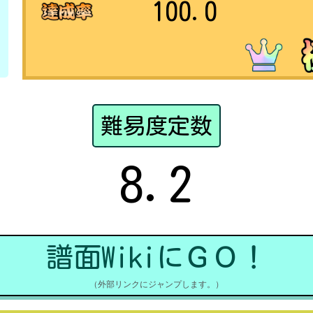
100.0
難易度定数
8.2
譜面WikiにＧＯ！
（外部リンクにジャンプします。）