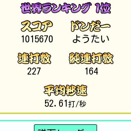
1015670
ようたい
227
164
52.61
打/秒