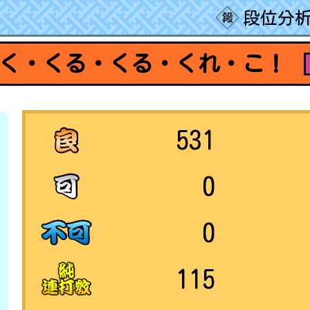
段位分析
く・くる・くる・くれ・こ！
531
0
0
115