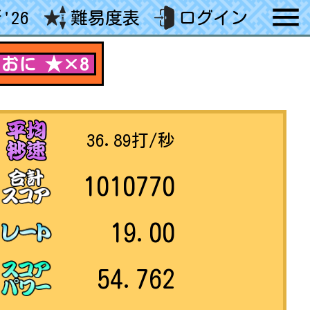
'26
難易度表
ログイン
おに ★×8
36.89
打/秒
1010770
19.00
54.762