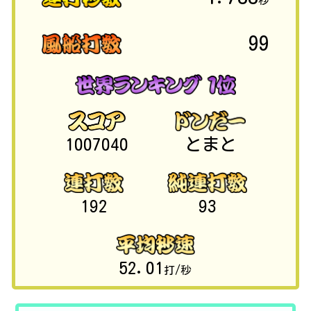
秒
99
1007040
とまと
192
93
52.01
打/秒