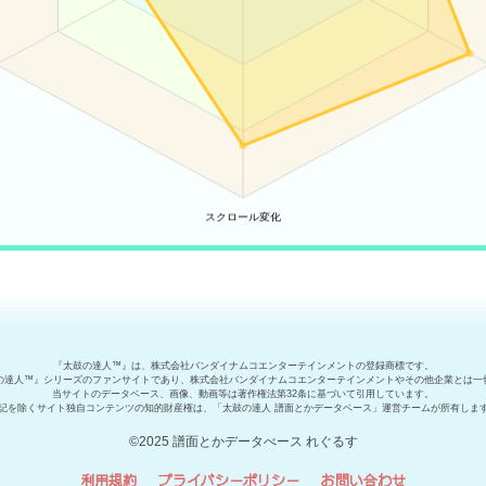
『太鼓の達人™』は、株式会社バンダイナムコエンターテインメントの登録商標です。
の達人™』シリーズのファンサイトであり、株式会社バンダイナムコエンターテインメントやその他企業とは一
当サイトのデータベース、画像、動画等は著作権法第32条に基づいて引用しています。
記を除くサイト独自コンテンツの知的財産権は、「太鼓の達人 譜面とかデータベース」運営チームが所有しま
©2025 譜面とかデータべース れぐるす
利用規約
プライバシーポリシー
お問い合わせ