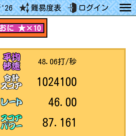
'26
難易度表
ログイン
おに ★×10
48.06
打/秒
1024100
46.00
87.161