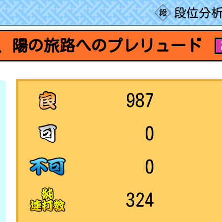
段位分析
4分、陽の旅路へのプレリュード
987
0
0
324