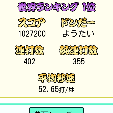
1027200
ようたい
402
355
52.65
打/秒