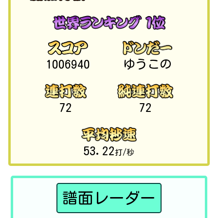
1006940
ゆうこの
72
72
53.22
打/秒
譜面レーダー