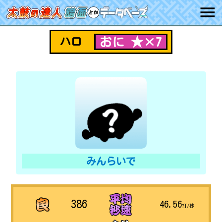
おに ★×7
ハロ
みんらいで
386
46.56
打/秒