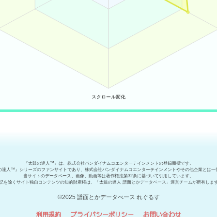
『太鼓の達人™』は、株式会社バンダイナムコエンターテインメントの登録商標です。
の達人™』シリーズのファンサイトであり、株式会社バンダイナムコエンターテインメントやその他企業とは一
当サイトのデータベース、画像、動画等は著作権法第32条に基づいて引用しています。
記を除くサイト独自コンテンツの知的財産権は、「太鼓の達人 譜面とかデータベース」運営チームが所有しま
©2025 譜面とかデータべース れぐるす
利用規約
プライバシーポリシー
お問い合わせ