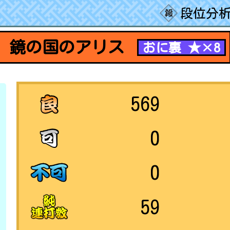
段位分析
鏡の国のアリス
おに裏 ★×8
569
0
0
59