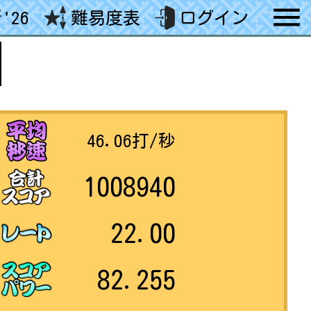
'26
難易度表
ログイン
46.06
打/秒
1008940
22.00
82.255