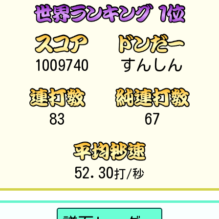
1009740
すんしん
83
67
52.30
打/秒