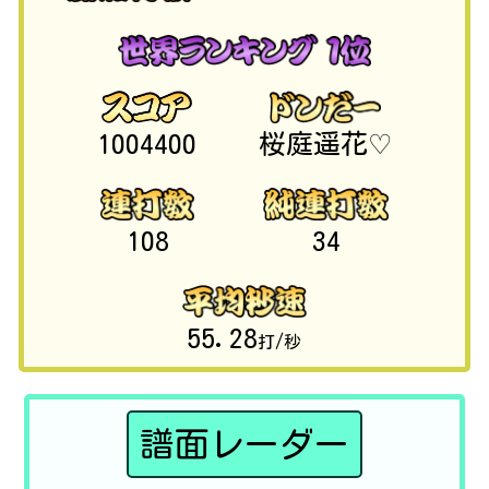
1004400
桜庭遥花♡
108
34
55.28
打/秒
譜面レーダー