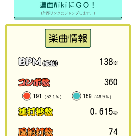
譜面WikiにＧＯ！
（外部リンクにジャンプします。）
楽曲情報
138
※
360
191
169
（53.1％）
（46.9％）
0.615
秒
74