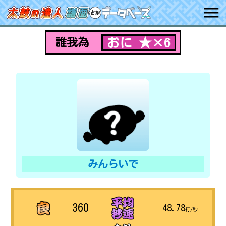
おに ★×6
誰我為
みんらいで
360
48.78
打/秒