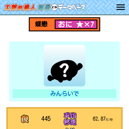
おに ★×7
蝶戀
みんらいで
445
62.87
打/秒