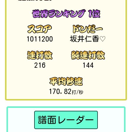
1011200
坂井仁香♡
216
144
170.82
打/秒
譜面レーダー