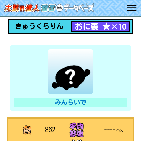
おに裏 ★×10
きゅうくらりん
みんらいで
862
----
打/秒