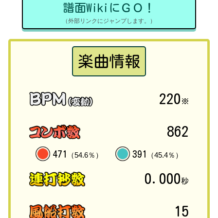
譜面WikiにＧＯ！
（外部リンクにジャンプします。）
楽曲情報
220
※
862
471
391
（54.6％）
（45.4％）
0.000
秒
15