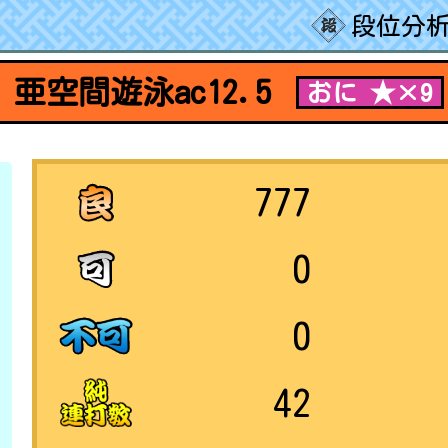
段位分析
亜空間遊泳ac12.5
おに ★×9
777
0
0
42