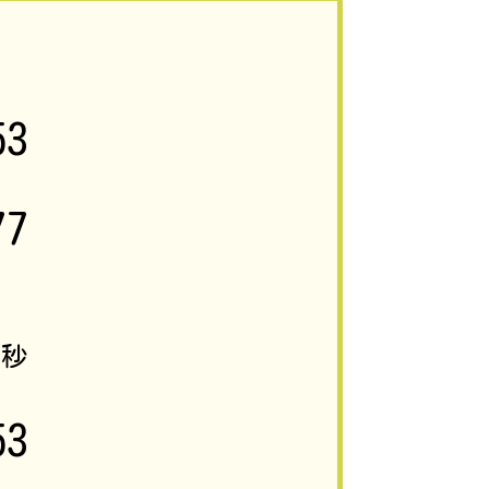
53
77
5
秒
53