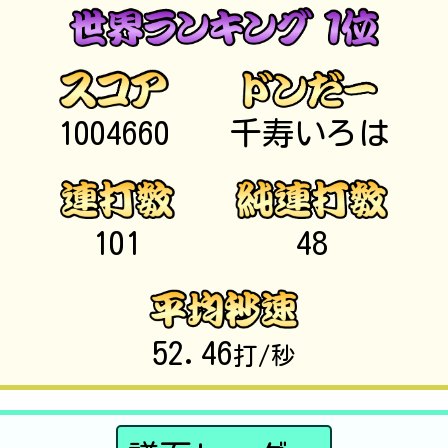
1004660
千寿いろは
101
48
52.46
打/秒