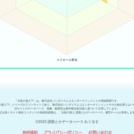
『太鼓の達人™』は、株式会社バンダイナムコエンターテインメントの登録商標です。
の達人™』シリーズのファンサイトであり、株式会社バンダイナムコエンターテインメントやその他企業とは一
当サイトのデータベース、画像、動画等は著作権法第32条に基づいて引用しています。
記を除くサイト独自コンテンツの知的財産権は、「太鼓の達人 譜面とかデータベース」運営チームが所有しま
©2025 譜面とかデータべース れぐるす
利用規約
プライバシーポリシー
お問い合わせ