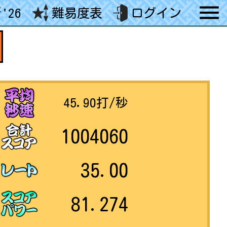
'26
難易度表
ログイン
45.90
打/秒
1004060
35.00
81.274