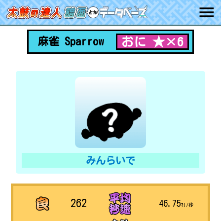
おに ★×6
麻雀 Sparrow
みんらいで
262
46.75
打/秒