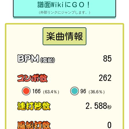
譜面WikiにＧＯ！
（外部リンクにジャンプします。）
楽曲情報
85
262
166
96
（63.4％）
（36.6％）
2.588
秒
0