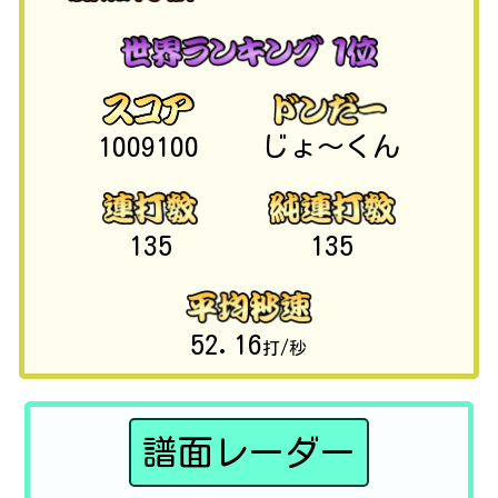
1009100
じょ～くん
135
135
52.16
打/秒
譜面レーダー