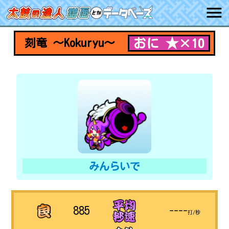
おに ★×10
刻竜 ～Kokuryu～
みんらいで
885
----
打/秒