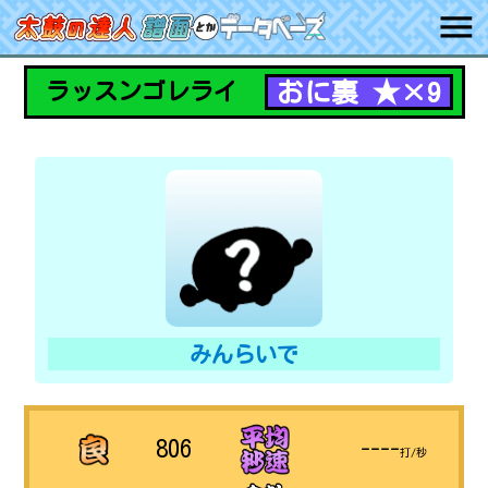
おに裏 ★×9
ラッスンゴレライ
みんらいで
806
----
打/秒