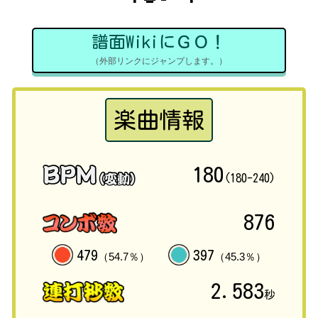
譜面WikiにＧＯ！
（外部リンクにジャンプします。）
楽曲情報
180
(180-240)
876
479
397
（54.7％）
（45.3％）
2.583
秒