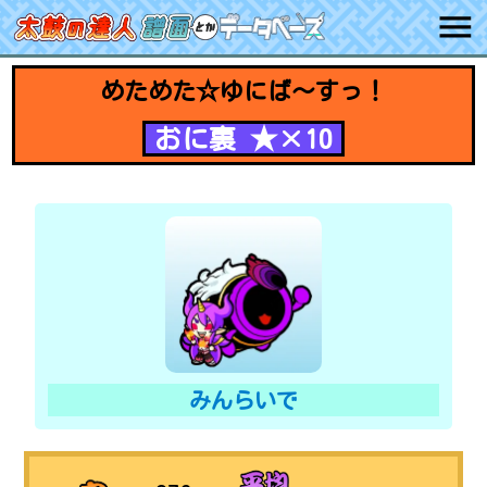
めためた☆ゆにば～すっ！
おに裏 ★×10
みんらいで