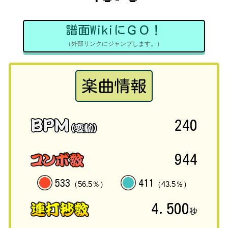
譜面WikiにＧＯ！
（外部リンクにジャンプします。）
楽曲情報
240
944
533
411
（56.5％）
（43.5％）
4.500
秒