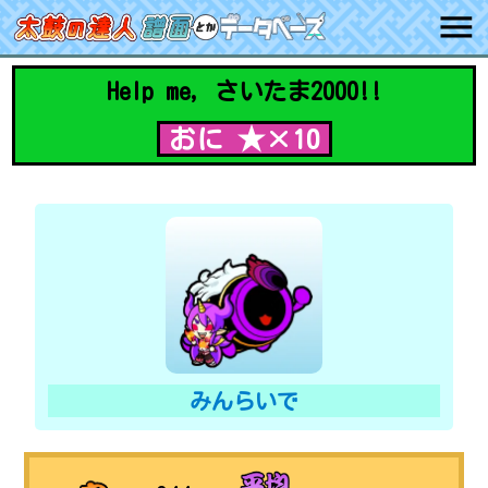
Help me, さいたま2000!!
おに ★×10
みんらいで