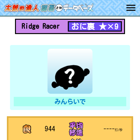
おに裏 ★×9
Ridge Racer
みんらいで
944
----
打/秒