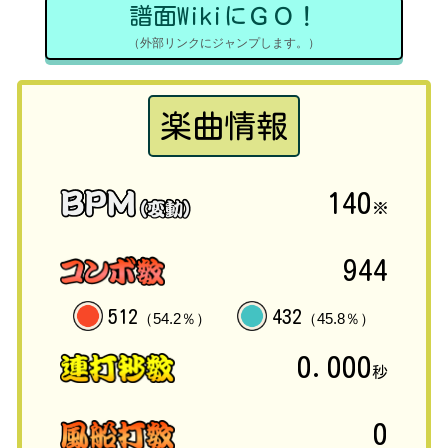
譜面WikiにＧＯ！
（外部リンクにジャンプします。）
楽曲情報
140
※
944
512
432
（54.2％）
（45.8％）
0.000
秒
0