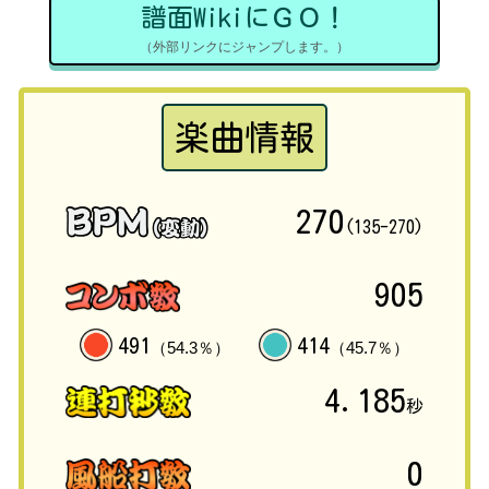
譜面WikiにＧＯ！
（外部リンクにジャンプします。）
楽曲情報
270
(135-270)
905
491
414
（54.3％）
（45.7％）
4.185
秒
0