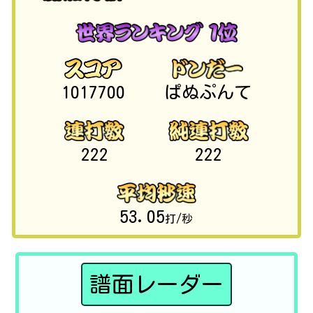
1017700
ぱぬぷんて
222
222
53.05
打/秒
譜面レーダー