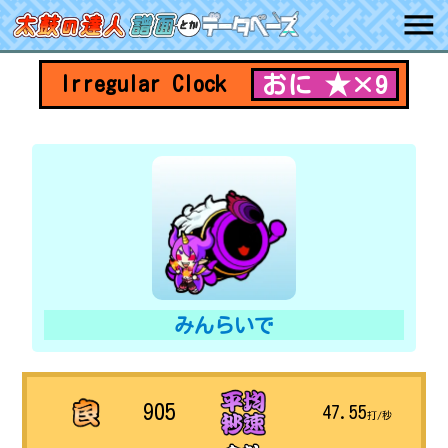
おに ★×9
Irregular Clock
みんらいで
905
47.55
打/秒