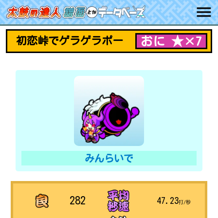
おに ★×7
初恋峠でゲラゲラポー
みんらいで
282
47.23
打/秒