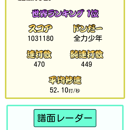
1031180
全力少年
470
449
52.10
打/秒
譜面レーダー