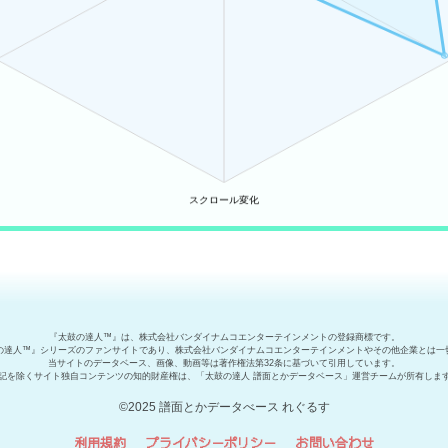
『太鼓の達人™』は、株式会社バンダイナムコエンターテインメントの登録商標です。
の達人™』シリーズのファンサイトであり、株式会社バンダイナムコエンターテインメントやその他企業とは一
当サイトのデータベース、画像、動画等は著作権法第32条に基づいて引用しています。
記を除くサイト独自コンテンツの知的財産権は、「太鼓の達人 譜面とかデータベース」運営チームが所有しま
©2025 譜面とかデータべース れぐるす
利用規約
プライバシーポリシー
お問い合わせ