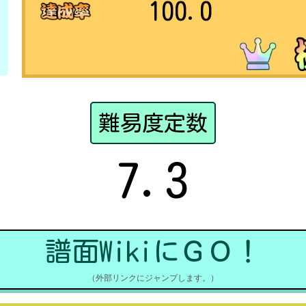
100.0
難易度定数
7.3
譜面WikiにＧＯ！
（外部リンクにジャンプします。）