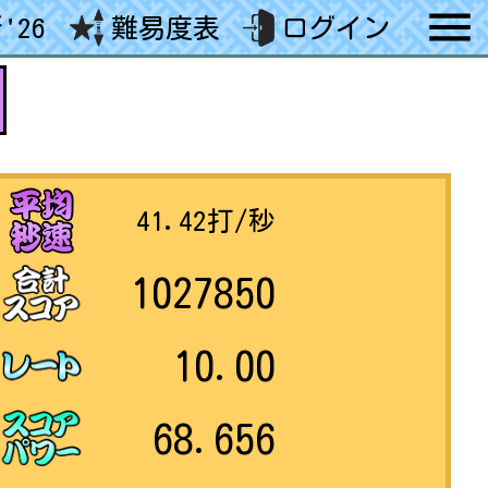
'26
難易度表
ログイン
41.42
打/秒
1027850
10.00
68.656