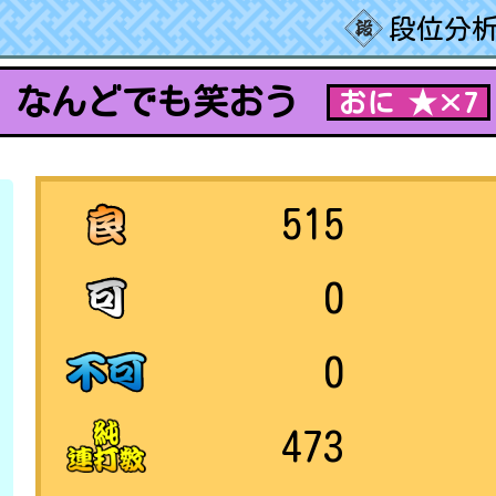
段位分析
なんどでも笑おう
おに ★×7
515
0
0
473