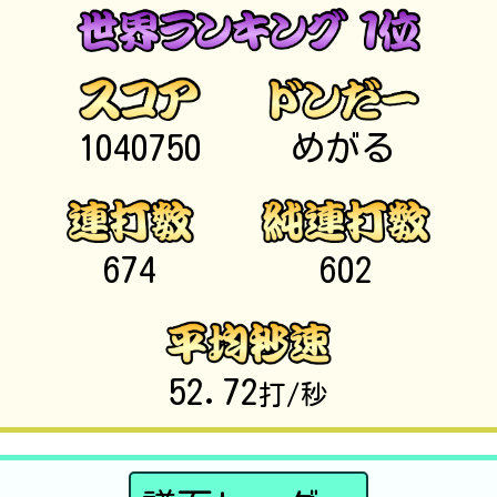
1040750
めがる
674
602
52.72
打/秒