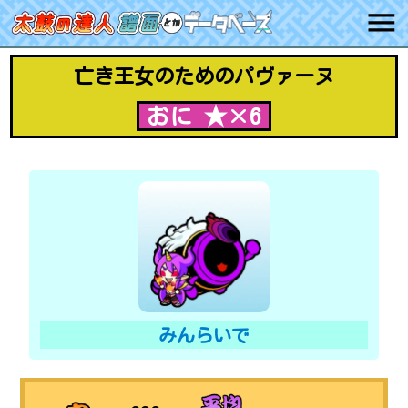
亡き王女のためのパヴァーヌ
おに ★×6
みんらいで