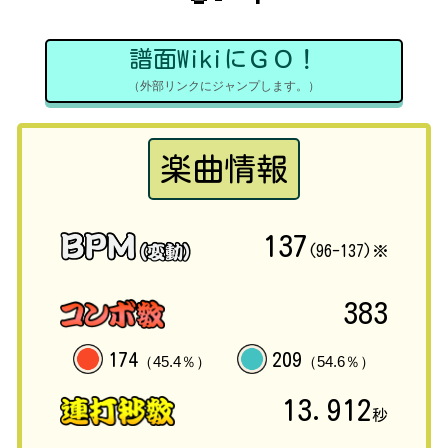
譜面WikiにＧＯ！
（外部リンクにジャンプします。）
楽曲情報
137
(96-137)※
383
174
209
（45.4％）
（54.6％）
13.912
秒