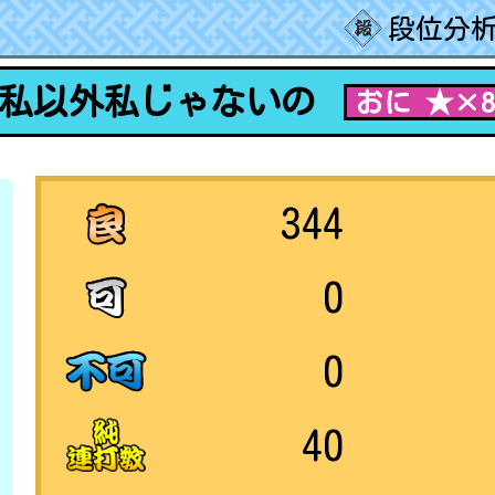
段位分析
私以外私じゃないの
おに ★×
344
0
0
40