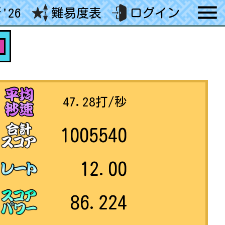
'26
難易度表
ログイン
8
47.28
打/秒
1005540
12.00
86.224