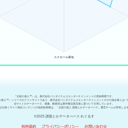
『太鼓の達人™』は、株式会社バンダイナムコエンターテインメントの登録商標です。
の達人™』シリーズのファンサイトであり、株式会社バンダイナムコエンターテインメントやその他企業とは一
当サイトのデータベース、画像、動画等は著作権法第32条に基づいて引用しています。
記を除くサイト独自コンテンツの知的財産権は、「太鼓の達人 譜面とかデータベース」運営チームが所有しま
©2025 譜面とかデータべース れぐるす
利用規約
プライバシーポリシー
お問い合わせ