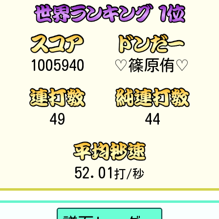
1005940
♡篠原侑♡
49
44
52.01
打/秒