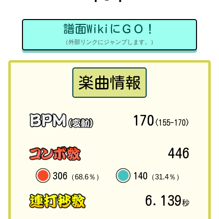
譜面WikiにＧＯ！
（外部リンクにジャンプします。）
楽曲情報
170
(155-170)
446
306
140
（68.6％）
（31.4％）
6.139
秒