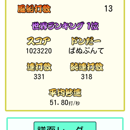
13
1023220
ぱぬぷんて
331
318
51.80
打/秒