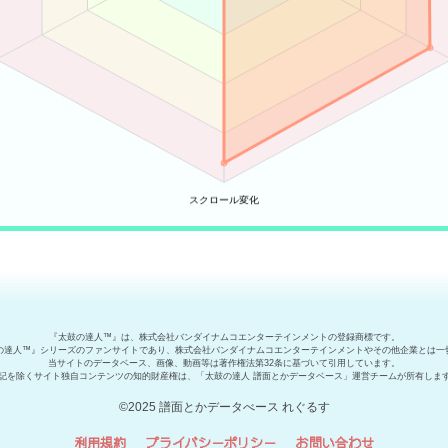
『太鼓の達人™』は、株式会社バンダイナムコエンターテインメントの登録商標です。
の達人™』シリーズのファンサイトであり、株式会社バンダイナムコエンターテインメントやその他企業とは一
当サイトのデータベース、画像、動画等は著作権法第32条に基づいて引用しています。
記を除くサイト独自コンテンツの知的財産権は、「太鼓の達人 譜面とかデータベース」運営チームが所有しま
©2025 譜面とかデータべース れぐるす
利用規約
プライバシーポリシー
お問い合わせ