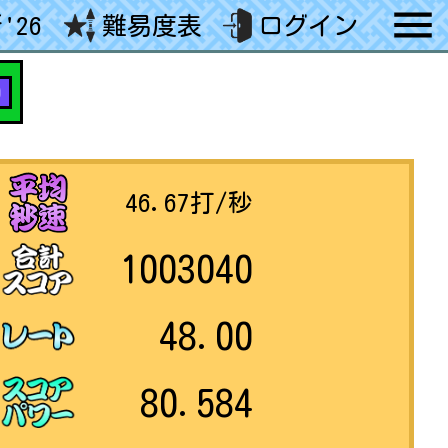
'26
難易度表
ログイン
0
46.67
打/秒
1003040
48.00
80.584