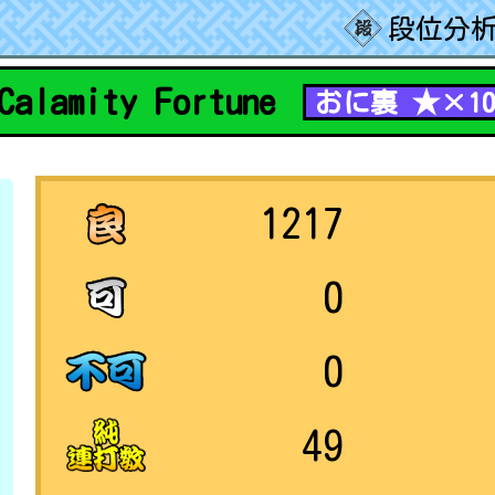
段位分析
Calamity Fortune
おに裏 ★×1
1217
0
0
49