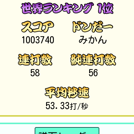
1003740
みかん
58
56
53.33
打/秒