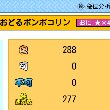
段位分析
おどるポンポコリン
おに ★×
288
0
0
277