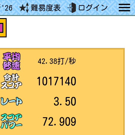
'26
難易度表
ログイン
4
42.38
打/秒
1017140
3.50
72.909