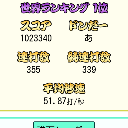
1023340
あ
355
339
51.87
打/秒