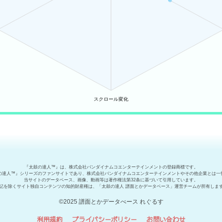
『太鼓の達人™』は、株式会社バンダイナムコエンターテインメントの登録商標です。
の達人™』シリーズのファンサイトであり、株式会社バンダイナムコエンターテインメントやその他企業とは一
当サイトのデータベース、画像、動画等は著作権法第32条に基づいて引用しています。
記を除くサイト独自コンテンツの知的財産権は、「太鼓の達人 譜面とかデータベース」運営チームが所有しま
©2025 譜面とかデータべース れぐるす
利用規約
プライバシーポリシー
お問い合わせ