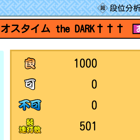
段位分析
スタイム the DARK†††
1000
0
0
501