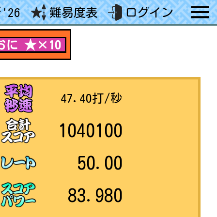
'26
難易度表
ログイン
おに ★×10
47.40
打/秒
1040100
50.00
83.980