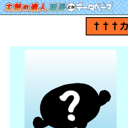
†††カオ