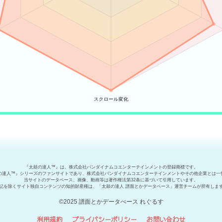
『太鼓の達人™』は、株式会社バンダイナムコエンターテインメントの登録商標です。
の達人™』シリーズのファンサイトであり、株式会社バンダイナムコエンターテインメントやその他企業とは一
当サイトのデータベース、画像、動画等は著作権法第32条に基づいて引用しています。
記を除くサイト独自コンテンツの知的財産権は、「太鼓の達人 譜面とかデータベース」運営チームが所有しま
©2025 譜面とかデータべース れぐるす
利用規約
プライバシーポリシー
お問い合わせ