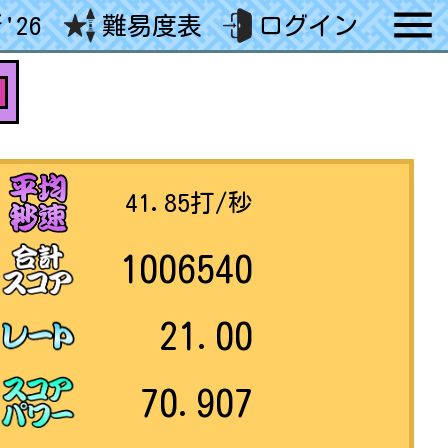
'26
難易度表
ログイン
41.85
打/秒
1006540
21.00
70.907