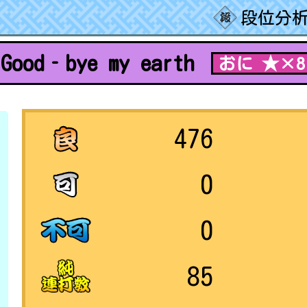
段位分析
Good‐bye my earth
おに ★×8
476
0
0
85