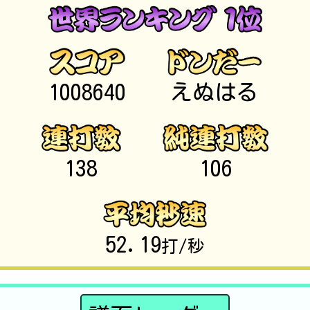
1008640
えぬはる
138
106
52.19
打/秒