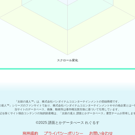
『太鼓の達人™』は、株式会社バンダイナムコエンターテインメントの登録商標です。
の達人™』シリーズのファンサイトであり、株式会社バンダイナムコエンターテインメントやその他企業とは一
当サイトのデータベース、画像、動画等は著作権法第32条に基づいて引用しています。
記を除くサイト独自コンテンツの知的財産権は、「太鼓の達人 譜面とかデータベース」運営チームが所有しま
©2025 譜面とかデータべース れぐるす
利用規約
プライバシーポリシー
お問い合わせ