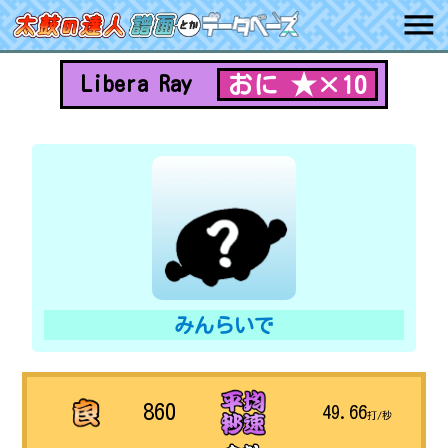
おに ★×10
Libera Ray
みんらいで
860
49.66
打/秒