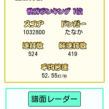
1032800
たなか
524
419
52.55
打/秒
譜面レーダー