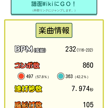
譜面WikiにＧＯ！
（外部リンクにジャンプします。）
楽曲情報
232
(116-232)
860
497
363
（57.8％）
（42.2％）
7.974
秒
105