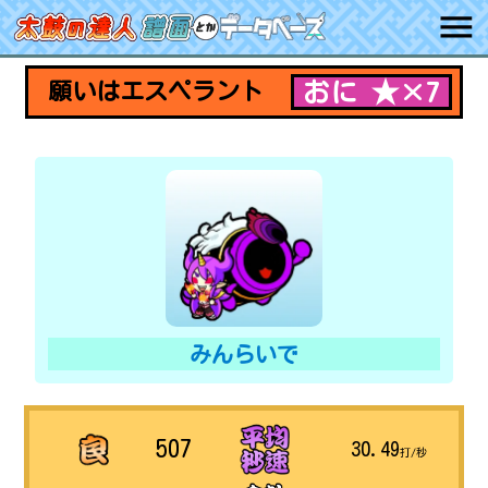
おに ★×7
願いはエスペラント
みんらいで
507
30.49
打/秒