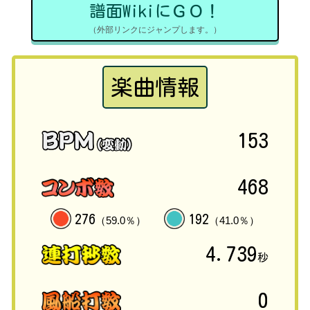
譜面WikiにＧＯ！
（外部リンクにジャンプします。）
楽曲情報
153
468
276
192
（59.0％）
（41.0％）
4.739
秒
0