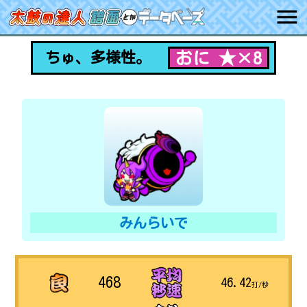
おに ★×8
ちゅ、多様性。
みんらいで
468
46.42
打/秒