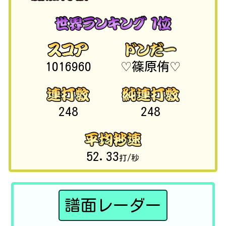
1016960
♡篠原侑♡
248
248
52.33
打/秒
譜面レーダー