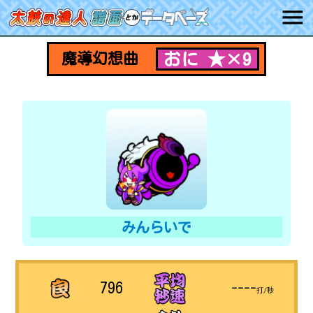
おに ★×9
魔導幻想曲
みんらいで
796
----
打/秒