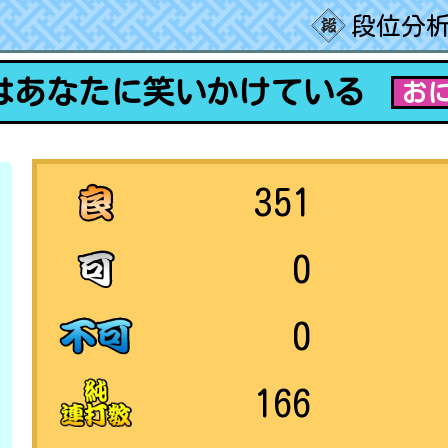
段位分析
はあなたに笑いかけている
おに
351
0
0
166