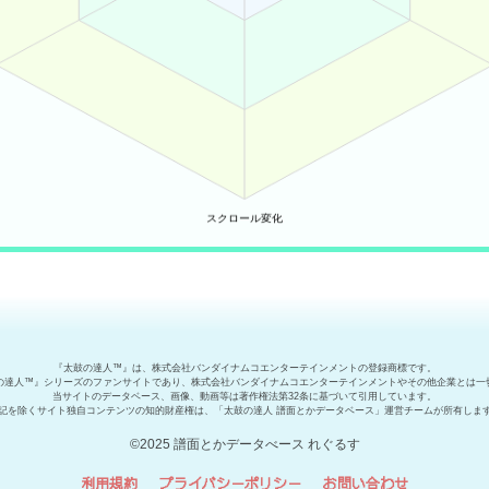
『太鼓の達人™』は、株式会社バンダイナムコエンターテインメントの登録商標です。
の達人™』シリーズのファンサイトであり、株式会社バンダイナムコエンターテインメントやその他企業とは一
当サイトのデータベース、画像、動画等は著作権法第32条に基づいて引用しています。
記を除くサイト独自コンテンツの知的財産権は、「太鼓の達人 譜面とかデータベース」運営チームが所有しま
©2025 譜面とかデータべース れぐるす
利用規約
プライバシーポリシー
お問い合わせ