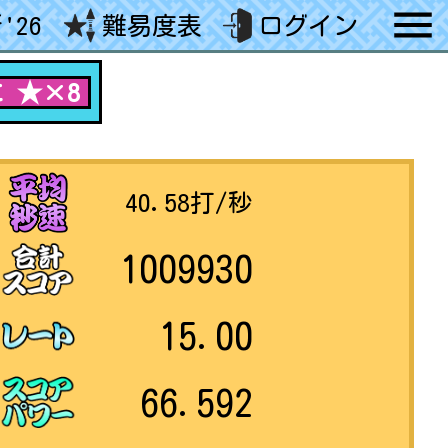
'26
難易度表
ログイン
 ★×8
40.58
打/秒
1009930
15.00
66.592