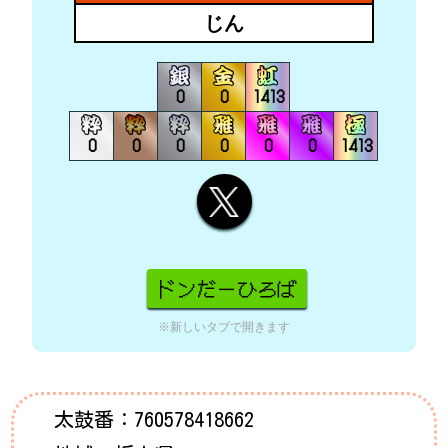
じん
0
0
1413
0
0
0
0
0
0
1413
※新しいタブで開きます
太鼓番：
760578418662