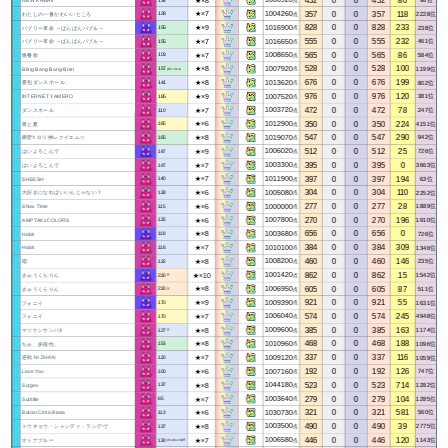
357
0
0
357
118
★×7
1004260
2228位
わたしの一番かわいいところ
点
128
828
0
0
828
233
★×9
1016900
238位
バブリー革命 ～ばんばんバブル～
点
155
555
0
0
555
232
★×7
1016650
461位
バブリー革命 ～ばんばんバブル～
点
155
565
0
0
565
86
★×7
1008650
584位
晩餐歌
点
103
528
0
0
528
100
★×8
1007920
1199位
Bling-Bang-Bang-Born
点
157
(157-314)
676
0
0
676
199
★×8
1013620
802位
愛包ダンスホール
点
141
976
0
0
976
120
★×9
1007520
381位
INTERNET YAMERO
点
185
472
0
0
472
78
★×7
1003720
247位
ダンスホール
点
110
350
0
0
350
224
★×6
1012900
4151位
青と夏
点
185
547
0
0
547
290
★×8
1019070
942位
粛聖!! ロリ神レクイエム☆
点
165
512
0
0
512
25
★×9
1006020
726位
はいよろこんで
点
147
395
0
0
395
0
★×7
1003300
3663位
はいよろこんで
点
147
397
0
0
397
194
★×7
1011900
63位
SHEESH
点
140
304
0
0
304
110
★×6
1005080
2252位
大好きになればいいんじゃない？
点
128
277
0
0
277
28
★×6
1000000
1889位
Show Time
点
115
270
0
0
270
196
★×6
1007800
1910位
AMPTAKxCOLORS
点
125
656
0
0
656
0
★×8
1003680
726位
Habit
点
118
384
0
0
384
309
★×7
1010100
1346位
Habit
点
118
460
0
0
460
146
★×8
1008200
235位
唱
点
132
862
0
0
862
15
★×10
1001420
1542位
きゅうくらりん
点
220
※
605
0
0
605
87
★×8
1006950
511位
きゅうくらりん
点
220
※
921
0
0
921
55
★×9
1009390
1631位
フォニイ
点
170
574
0
0
574
245
★×7
1006040
4948位
フォニイ
点
170
385
0
0
385
163
★×8
1009600
1174位
マツケンサンバII
点
127
※
468
0
0
468
188
★×8
1010960
1096位
ちゅ、多様性。
点
153
337
0
0
337
116
★×7
1009120
1059位
逆戦 NI ZHAN
点
120
192
0
0
192
126
★×6
1007160
747位
Love You
点
100
523
0
0
523
714
★×8
1044180
1282位
Surges
点
137
279
0
0
279
104
★×7
1003640
1285位
Subtitle
点
65
321
0
0
321
581
★×6
1030730
560位
Bukan Cinta Biasa
点
113
490
0
0
490
39
★×8
1003500
2775位
トウキョウ・シャンディ・ランデヴ
点
137
446
0
0
446
120
★×7
1006580
1143位
オトナブルー
点
130
(73.99-130)※