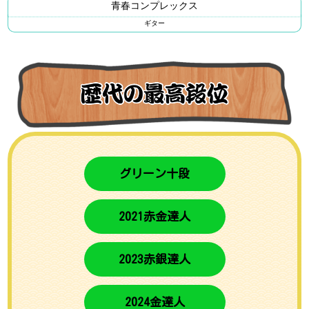
青春コンプレックス
ギター
グリーン十段
2021赤金達人
2023赤銀達人
2024金達人