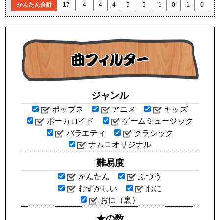
かんたん合計
17
4
4
4
5
5
1
0
1
0
0
ジャンル
ポップス
アニメ
キッズ
ボーカロイド
ゲームミュージック
バラエティ
クラシック
ナムコオリジナル
難易度
かんたん
ふつう
むずかしい
おに
おに（裏）
★の数