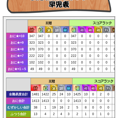
王冠
スコアランク
おに★×10
347
347
0
0
0
347
0
0
0
0
0
おに★×9
323
323
0
0
0
323
0
0
0
0
0
おに★×8
370
370
0
0
0
370
0
0
0
0
0
おに★×7
222
222
0
0
0
222
0
0
0
0
0
おに★×6
102
102
0
0
0
102
0
0
0
0
0
おに★×1～5
49
49
0
0
0
49
0
0
0
0
0
王冠
スコアランク
全難易度合計
1481
1422
25
24
10
1425
10
0
2
0
2
おに合計
1413
1413
0
0
0
1413
0
0
0
0
0
むずかしい合計
38
1
19
16
2
5
8
0
0
0
1
ふつう合計
13
4
2
4
3
2
1
0
1
0
1