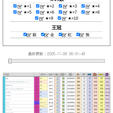
★×1
★×2
★×3
★×4
★×5
★×6
★×7
★×8
★×9
★×10
王冠
銀
金
虹
無
最終更新：2025-11-08 06:31:43
370
0
0
370
30
★×7
1002000
1639位
怪獣
点
180
555
0
0
555
521
★×7
1034450
38位
Love Love Love Love Loveばきゅーんっ！
点
222
629
0
0
629
110
★×7
1011110
173位
倍倍FIGHT!
点
176
370
0
0
370
224
★×6
1010300
1460位
かわいいだけじゃだめですか？
点
172
275
0
0
275
262
★×5
1013450
1171位
I wonder
点
125
297
0
0
297
166
★×7
1011550
483位
CITRUS
点
82
919
0
0
919
104
★×9
1012110
741位
テトリス
点
170
763
0
0
763
33
★×10
1002830
366位
イガク
点
170
(42.5-170)
631
0
0
631
75
★×8
1004480
73位
イガク
点
170
(42.5-170)
350
0
0
350
138
★×7
1011300
282位
ケセラセラ
点
115
452
0
0
452
80
★×8
1006920
98位
NEW KAWAII
点
134