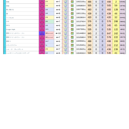
466
0
0
466
2
★×7
1002100
6258位
怪物
点
170
505
0
0
505
59
★×8
1005800
1879位
祝福
点
170
483
0
0
483
128
★×8
1007780
433位
夜に駆ける
点
130
439
0
0
439
46
★×8
1001130
3010位
踊
点
128
420
0
0
420
32
★×8
1002800
3045位
うっせぇわ
点
178
576
0
0
576
288
★×7
1013760
2985位
ロキ
点
150
345
0
0
345
65
★×6
1000100
4618位
RPG
点
135
535
0
0
535
122
★×8
1007300
485位
Dragon Night
点
124
※
845
2
0
847
162
★×10
1014480
552位
夏祭り / ジッタリン・ジン
点
282
(70.5-282)※
578
0
0
578
222
★×7
1010580
1657位
夏祭り / ジッタリン・ジン
点
282
(70.5-282)※
488
0
0
488
193
★×6
1009940
688位
夏祭り
点
141
※
243
0
0
243
212
★×7
1012640
884位
ドライフラワー
点
74
436
0
0
436
239
★×7
1013620
457位
シル・ヴ・プレジデント
点
176
535
0
0
535
41
★×8
1004550
909位
シュガーソングとビターステップ
点
132
318
1
0
319
82
★×8
1001920
1976位
白日
点
93
406
0
0
406
0
★×6
1002820
4713位
天体観測
点
163
312
0
0
312
71
★×8
1005500
59位
猫
点
77
416
0
0
416
36
★×7
1002000
2680位
ナンセンス文学
点
154
430
0
0
430
105
★×8
1008100
890位
ドラマツルギー
点
149
(127.6-149)
199
0
0
199
160
★×5
1003040
3455位
ドラマツルギー
点
150
(127.6-149)
540
0
0
540
181
★×7
1006300
4132位
第六感
点
134
303
0
0
303
22
★×8
1002100
3667位
さくらんぼ
点
170
389
0
0
389
206
★×7
1012550
133位
bad guy
点
135
(120-135)
398
0
0
398
224
★×6
1009440
3437位
スキスキ星人
点
185
348
0
0
348
52
★×7
1003960
1203位
DDU-DU DDU-DU
点
140
369
0
0
369
136
★×6
1009900
831位
シャイニングスター
点
158
479
0
0
479
62
★×8
1007310
866位
ハルジオン
点
152
(144-152)
384
0
0
384
128
★×5
1011200
218位
リンダリンダ
点
198
(62-198)※
468
0
0
468
288
★×10
1016280
1037位
あなたとトゥラッタッタ♪
点
120
145
0
0
145
238
★×1
1008350
4365位
あなたとトゥラッタッタ♪
点
120
469
0
0
469
438
★×7
1019320
2760位
くらべられっ子
点
194
770
0
0
770
64
★×9
1007400
3103位
泥の分際で私だけの大切を奪おうだなんて
点
225
332
0
0
332
53
★×6
1004620
681位
恋
点
158