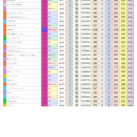
580
0
0
580
530
★×7
1033200
69位
God knows...
点
150
※
719
0
0
719
478
★×9
1032830
2352位
アスノヨゾラ哨戒班
点
185
343
0
0
343
513
★×6
1032280
24位
スーパードラゴンボールヒーローズ テーマソング
点
178
(84-178)
595
0
0
595
557
★×8
1031500
378位
まいにちがドンダフル
点
138
498
0
0
498
550
★×7
1031080
330位
人のお金で焼肉を食したい！
点
148
304
0
0
304
491
★×6
1031020
123位
HOWEVER
点
87
※
547
0
0
547
518
★×8
1030930
321位
Hold me tight
点
155
1108
0
0
1108
448
★×10
1030920
104位
狂瀾怒濤
点
280
(76.7-302.3)※
540
0
0
540
475
★×8
1030300
610位
われら無敵のドコン団
点
145
556
0
0
556
406
★×7
1030280
22位
ラッスンゴレライ
点
167
329
0
0
329
464
★×6
1030110
198位
見たこともない景色
点
181
489
0
0
489
472
★×6
1030090
119位
タイムトラベラー
点
166
437
0
0
437
467
★×6
1029950
512位
TOKIMEKIエスカレート
点
140
487
0
0
487
509
★×8
1029770
96位
大勇者タツドン ～最強のマイバチ伝説～
点
152
(105-152)
444
0
0
444
438
★×7
1029480
151位
魔法をかけて！
点
150
936
0
0
936
466
★×10
1029400
161位
ノるどん2000
点
200
(140-200)
273
0
0
273
490
★×6
1029070
279位
ハルウタ
点
145
(103-145)
419
0
0
419
443
★×7
1028950
223位
お願い！シンデレラ
点
175
552
0
0
552
463
★×7
1028860
335位
ウルトラマンX
点
148
291
0
0
291
481
★×7
1028770
50位
8月の坂
点
130
818
0
0
818
388
★×10
1028580
116位
わら得る2000
点
216
(62.52-216)
507
0
0
507
446
★×6
1028180
359位
ヘビーローテーション
点
178
346
0
0
346
455
★×6
1028140
203位
Shine!!
点
174
469
0
0
469
525
★×7
1028020
1201位
くらべられっ子
点
194
503
0
0
503
420
★×8
1027880
451位
Favorite Days
点
140
371
0
0
371
482
★×5
1027640
138位
さんぽ
点
119
522
0
0
522
410
★×6
1027580
156位
Marine Mirage
点
170
365
0
0
365
419
★×6
1027400
263位
あーーっす！
点
182
526
0
0
526
490
★×7
1027360
1670位
あんずのうた
点
195
※
515
0
0
515
385
★×6
1027300
229位
S(mile)ING！
点
178
765
0
0
765
400
★×8
1026850
1456位
パステル ドリーム
点
180
555
0
0
555
388
★×7
1026700
245位
Phoenix（レオス・ヴィンセント）
点
168
※
365
0
0
365
411
★×7
1026600
368位
世界はいつでもミステリー
点
140