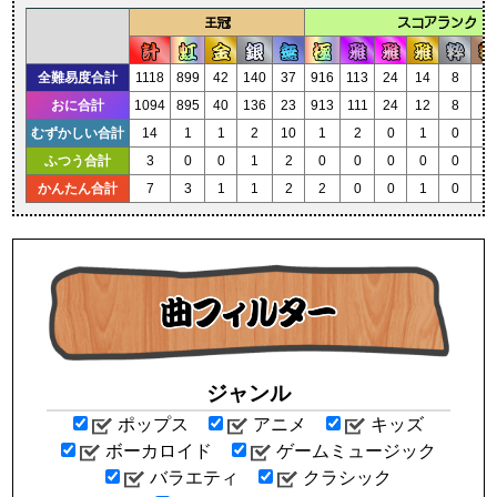
王冠
スコアランク
全難易度合計
1118
899
42
140
37
916
113
24
14
8
1
おに合計
1094
895
40
136
23
913
111
24
12
8
1
むずかしい合計
14
1
1
2
10
1
2
0
1
0
0
ふつう合計
3
0
0
1
2
0
0
0
0
0
0
かんたん合計
7
3
1
1
2
2
0
0
1
0
0
ジャンル
ポップス
アニメ
キッズ
ボーカロイド
ゲームミュージック
バラエティ
クラシック