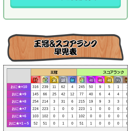
王冠
スコアランク
おに★×10
316
239
11
62
4
245
50
9
5
1
1
おに★×9
145
66
25
42
12
77
40
6
4
4
0
おに★×8
254
214
3
31
6
215
19
9
3
3
0
おに★×7
224
223
1
0
0
223
1
0
0
0
0
おに★×6
103
102
0
0
1
102
0
0
0
0
0
おに★×1～5
52
51
0
1
0
51
1
0
0
0
0