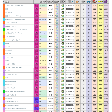
652
0
0
652
1043
★×9
1062740
492位
ドキドキ胸きゅん おまつりタイム
点
160
(106-212)
950
0
0
950
750
★×10
1053500
227位
濃紅
点
220
648
0
0
648
807
★×8
1052700
308位
零の交響曲
点
188
950
0
0
950
741
★×10
1052600
272位
濃紅（レヴィ・エリファ）
点
220
275
0
0
275
838
★×6
1051800
181位
以後別做朋友 The Distance of Love
点
131
(93-143.13)※
329
0
0
329
821
★×5
1049360
203位
ドドドドドンだフル！
点
200
※
487
0
0
487
639
★×6
1042770
63位
ONLY MY NOTE
点
182
1141
3
16
1137
826
★×10
1042300
3111位
ネクロファンタジア ～ Arr.Demetori
点
180
383
0
0
383
693
★×6
1042120
114位
亡き王女のためのパヴァーヌ
点
137
(96-137)※
427
0
0
427
638
★×6
1041630
335位
おばけのお仕事
点
150
361
0
0
361
705
★×4
1041590
204位
Let It Go～ありのままで～
点
137
397
0
0
397
641
★×2
1040720
223位
明日も
点
179
346
0
0
346
613
★×6
1040480
183位
GOIN'!!!
点
178
615
0
0
615
620
★×8
1039850
42位
零の夜想曲
点
150
※
535
0
0
535
597
★×7
1038750
86位
全力Dive
点
145
456
0
0
456
582
★×6
1038600
115位
ミツボシ☆☆★
点
175
542
0
0
542
625
★×7
1038100
713位
新時代
点
175
(86.86-175)※
557
0
0
557
633
★×7
1038050
158位
うまぴょい伝説
点
170
(44.65-170)
1000
0
0
1000
478
★×10
1037800
274位
†††カオスタイム the DARK†††
点
256
(64-330.01)
500
0
0
500
559
★×8
1035900
1083位
Thank You！
点
177
292
0
0
292
605
★×6
1035780
122位
キミとボクのミライ
点
178
※
376
0
0
376
731
★×7
1035660
626位
火星
点
160
(60-160)※
321
0
0
321
630
★×6
1035630
73位
Bukan Cinta Biasa
点
113
378
0
0
378
564
★×8
1035420
914位
女々しくて
点
143
480
0
0
480
507
★×7
1034700
125位
カゲロウデイズ
点
200
※
495
0
0
495
496
★×7
1034650
60位
Grip ＆ Break down !! ‐達人Edit.‐
点
160
※
515
0
0
515
612
★×7
1034550
182位
なんどでも笑おう
点
155
(77.5-155)
893
0
0
893
522
★×10
1034500
202位
零の交響曲
点
188
667
0
0
667
470
★×9
1034160
964位
TOKIMEKIエスカレート
点
140
613
0
0
613
593
★×10
1033970
223位
鼓立あおはる学園校歌
点
125
(100-400)
1194
1
0
1195
543
★×10
1033790
343位
業 -善なる神とこの世の悪について-
点
190
(47.5-380)