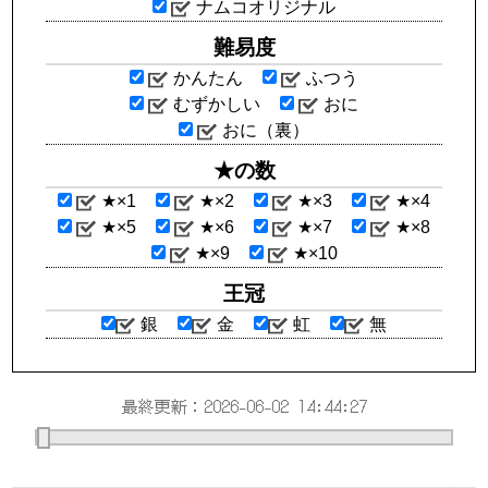
ナムコオリジナル
難易度
かんたん
ふつう
むずかしい
おに
おに（裏）
★の数
★×1
★×2
★×3
★×4
★×5
★×6
★×7
★×8
★×9
★×10
王冠
銀
金
虹
無
最終更新：2026-06-02 14:44:27