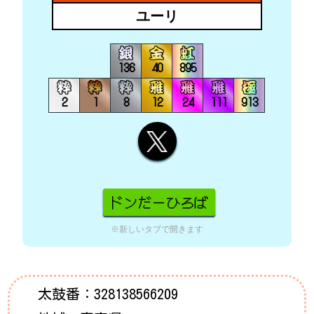
ユーリ
136
40
895
2
1
8
12
24
111
913
※新しいタブで開きます
太鼓番：
328138566209