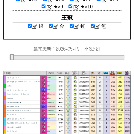
★×9
★×10
王冠
銀
金
虹
無
最終更新：2026-05-19 14:32:21
333
0
6
333
431
★×7
1008800
2128位
ソラのミチシルベ
点
160
※
549
2
4
298
351
★×8
1014100
1789位
電車で電車でGO！GO！GO！GC！ ‐ GMT remix ‐
点
134
732
0
4
537
254
★×9
1013600
1988位
conflict
点
160
887
2
3
672
279
★×9
1013570
820位
カンタービレ×パッシオーネ
点
160
757
5
3
563
758
★×9
1040340
668位
Honey Heartbeat ～10 Stars Mix～
点
284
(142-284)※
751
11
3
637
335
★×9
1009330
3878位
Dragoon
点
200
※
343
0
2
184
449
★×5
1019020
547位
Extreme MGG★★★
点
160
(120-240)
1167
1
2
467
140
★×10
1006370
1227位
憎悪と醜悪の花束
点
295
(18.44-331)
641
9
2
557
1089
★×9
1057740
923位
ドキドキ胸きゅん おまつりタイム
点
160
(106-212)
873
1
2
637
678
★×10
1037380
293位
タイコロール
点
188
(87.6-187.6)
458
9
1
288
344
★×10
1010230
1962位
あなたとトゥラッタッタ♪
点
120
768
1
1
389
108
★×9
1009850
1071位
泥の分際で私だけの大切を奪おうだなんて
点
225
376
0
1
323
377
★×7
1022820
394位
それは僕たちの奇跡
点
180
551
0
1
380
505
★×7
1031280
122位
ウルトラマンX
点
148