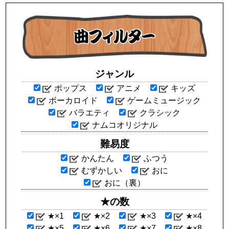
ジャンル
ポップス
アニメ
キッズ
ボーカロイド
ゲームミュージック
バラエティ
クラシック
ナムコオリジナル
難易度
かんたん
ふつう
むずかしい
おに
おに（裏）
★の数
★×1
★×2
★×3
★×4
★×5
★×6
★×7
★×8