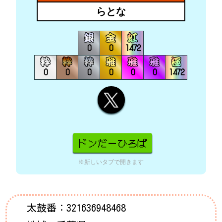
らとな
0
0
1472
0
0
0
0
0
0
1472
※新しいタブで開きます
太鼓番：
321636948468