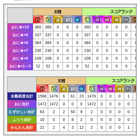
王冠
スコアランク
おに★×10
360
360
0
0
0
360
0
0
0
0
0
おに★×9
337
337
0
0
0
337
0
0
0
0
0
おに★×8
384
384
0
0
0
384
0
0
0
0
0
おに★×7
230
230
0
0
0
230
0
0
0
0
0
おに★×6
109
109
0
0
0
109
0
0
0
0
0
おに★×1～5
52
52
0
0
0
52
0
0
0
0
0
王冠
スコアランク
全難易度合計
1566
1476
6
61
23
1476
0
0
0
1
1
おに合計
1472
1472
0
0
0
1472
0
0
0
0
0
むずかしい合計
63
2
2
50
9
2
0
0
0
0
0
ふつう合計
10
0
0
8
2
0
0
0
0
0
0
かんたん合計
21
2
4
3
12
2
0
0
0
1
1