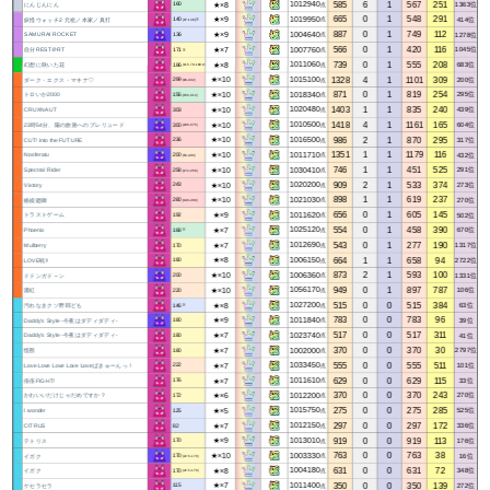
585
6
1
567
251
★×8
1012940
1363位
にんじんにん
点
160
665
0
1
548
291
★×9
1019950
414位
妖怪ウォッチ2 元祖／本家／真打
点
140
(97-140)※
887
0
1
749
112
★×9
1004640
1278位
SAMURAI ROCKET
点
136
566
0
1
420
116
★×7
1007760
1045位
自分REST＠RT
点
171
※
739
0
1
555
208
★×8
1011060
683位
幻想に咲いた花
点
186
(115.79-189.07)※
1328
4
1
1101
309
★×10
1015100
200位
ダーク・エクス・マキナ♡
点
299
(99-432)
871
0
1
819
254
★×10
1018340
295位
トロいか2000
点
156
(156-312)
1403
1
1
835
240
★×10
1020480
439位
CRUXNAUT
点
303
1418
4
1
1161
165
★×10
1010500
604位
23時54分、陽の旅路へのプレリュード
点
300
(200-375)
986
2
1
870
295
★×10
1016500
317位
CUT! into the FUTURE
点
236
1351
1
1
1179
116
★×10
1011710
432位
Nosferatu
点
200
(50-400)
746
1
1
451
525
★×10
1030410
291位
Spectral Rider
点
258
(172-258)
909
2
1
533
374
★×10
1020200
273位
Vixtory
点
243
898
1
1
619
237
★×10
1021030
270位
絡繰廻廊
点
280
(140-280)
656
0
1
605
145
★×9
1011620
502位
トラストゲーム
点
192
554
0
1
458
390
★×7
1025120
670位
Phoenix
点
168
※
543
0
1
277
190
★×7
1012690
1317位
Mulberry
点
170
664
1
1
658
94
★×8
1006150
2722位
LOVE戦!!
点
180
873
2
1
593
100
★×10
1006360
1331位
ドドンガド～ン
点
200
949
0
1
897
787
★×10
1056170
106位
濃紅
点
220
515
0
0
515
384
★×8
1027200
63位
汚れなきクソ野郎ども
点
146
※
783
0
0
783
96
★×9
1011840
39位
Daddy's Style -今夜はダディダディ-
点
180
517
0
0
517
311
★×7
1023740
41位
Daddy's Style -今夜はダディダディ-
点
180
370
0
0
370
30
★×7
1002000
2797位
怪獣
点
180
555
0
0
555
511
★×7
1033450
101位
Love Love Love Love Loveばきゅーんっ！
点
222
629
0
0
629
115
★×7
1011610
33位
倍倍FIGHT!
点
176
370
0
0
370
243
★×6
1012200
270位
かわいいだけじゃだめですか？
点
172
275
0
0
275
285
★×5
1015750
525位
I wonder
点
125
297
0
0
297
172
★×7
1012150
336位
CITRUS
点
82
919
0
0
919
113
★×9
1013010
176位
テトリス
点
170
763
0
0
763
38
★×10
1003330
16位
イガク
点
170
(42.5-170)
631
0
0
631
72
★×8
1004180
348位
イガク
点
170
(42.5-170)
350
0
0
350
139
★×7
1011400
272位
ケセラセラ
点
115