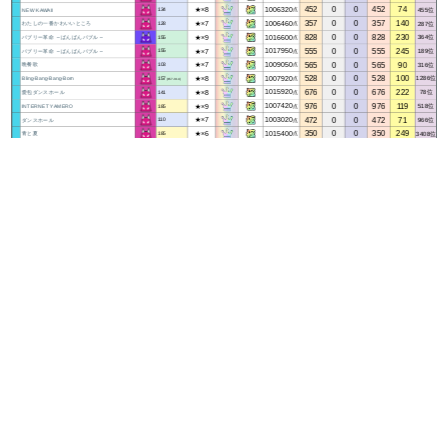
452
0
0
452
74
★×8
1006320
455位
NEW KAWAII
点
134
357
0
0
357
140
★×7
1006460
287位
わたしの一番かわいいところ
点
128
828
0
0
828
230
★×9
1016600
364位
バブリー革命 ～ばんばんバブル～
点
155
555
0
0
555
245
★×7
1017950
189位
バブリー革命 ～ばんばんバブル～
点
155
565
0
0
565
90
★×7
1009050
316位
晩餐歌
点
103
528
0
0
528
100
★×8
1007920
1286位
Bling-Bang-Bang-Born
点
157
(157-314)
676
0
0
676
222
★×8
1015920
78位
愛包ダンスホール
点
141
976
0
0
976
119
★×9
1007420
518位
INTERNET YAMERO
点
185
472
0
0
472
71
★×7
1003020
966位
ダンスホール
点
110
350
0
0
350
249
★×6
1015400
3408位
青と夏
点
185
547
0
0
547
311
★×8
1021170
283位
粛聖!! ロリ神レクイエム☆
点
165
512
0
0
512
29
★×9
1006420
198位
はいよろこんで
点
147
395
0
0
395
0
★×7
1003300
4060位
はいよろこんで
点
147
397
0
0
397
183
★×7
1010800
378位
SHEESH
点
140
304
0
0
304
187
★×6
1012780
56位
大好きになればいいんじゃない？
点
128
277
0
0
277
28
★×6
1000000
2214位
Show Time
点
115
270
0
0
270
287
★×6
1016900
134位
AMPTAKxCOLORS
点
125
656
0
0
656
0
★×8
1003680
2292位
Habit
点
118
384
0
0
384
325
★×7
1011700
909位
Habit
点
118
460
0
0
460
140
★×8
1007600
727位
唱
点
132
862
0
0
862
15
★×10
1001420
792位
きゅうくらりん
点
220
※
605
0
0
605
92
★×8
1007450
202位
きゅうくらりん
点
220
※
921
0
0
921
62
★×9
1010090
520位
フォニイ
点
170
574
0
0
574
398
★×7
1021340
753位
フォニイ
点
170
385
0
0
385
193
★×8
1012600
46位
マツケンサンバII
点
127
※
468
0
0
468
197
★×8
1011860
841位
ちゅ、多様性。
点
153
337
0
0
337
130
★×7
1010520
550位
逆戦 NI ZHAN
点
120
192
0
0
192
120
★×6
1006560
1346位
Love You
点
100
523
0
0
523
806
★×8
1053380
349位
Surges
点
137
279
0
0
279
119
★×7
1005140
370位
Subtitle
点
65
321
0
0
321
602
★×6
1032830
363位
Bukan Cinta Biasa
点
113
490
0
0
490
46
★×8
1004200
619位
トウキョウ・シャンディ・ランデヴ
点
137