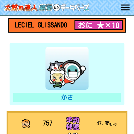
おに ★×10
LECIEL GLISSANDO
かさ
757
47.85
打/秒