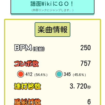
譜面WikiにＧＯ！
（外部リンクにジャンプします。）
楽曲情報
250
757
412
345
（54.4％）
（45.6％）
3.720
秒
6