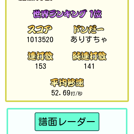
1013520
ありすちゃ
153
141
52.69
打/秒
譜面レーダー