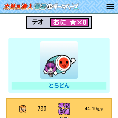
おに ★×8
テオ
とらどん
756
44.10
打/秒