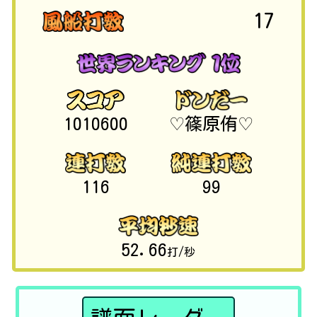
17
1010600
♡篠原侑♡
116
99
52.66
打/秒