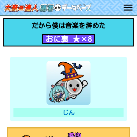
だから僕は音楽を辞めた
おに裏 ★×8
じん