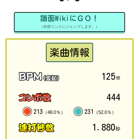
譜面WikiにＧＯ！
（外部リンクにジャンプします。）
楽曲情報
125
※
444
213
231
（48.0％）
（52.0％）
1.880
秒