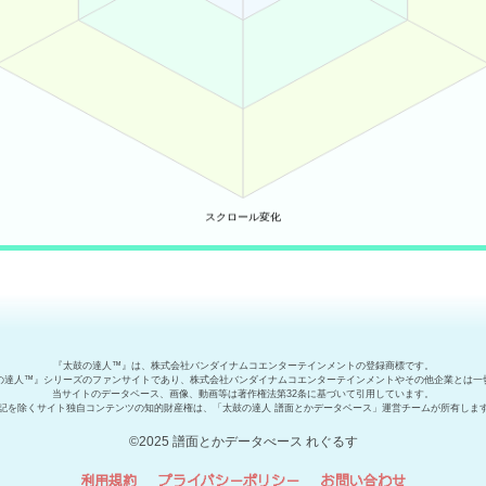
『太鼓の達人™』は、株式会社バンダイナムコエンターテインメントの登録商標です。
の達人™』シリーズのファンサイトであり、株式会社バンダイナムコエンターテインメントやその他企業とは一
当サイトのデータベース、画像、動画等は著作権法第32条に基づいて引用しています。
記を除くサイト独自コンテンツの知的財産権は、「太鼓の達人 譜面とかデータベース」運営チームが所有しま
©2025 譜面とかデータべース れぐるす
利用規約
プライバシーポリシー
お問い合わせ