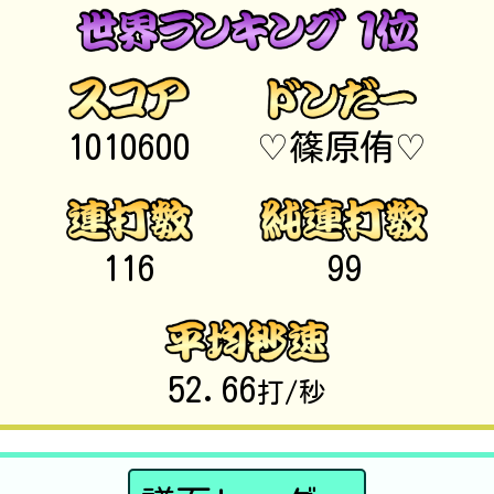
1010600
♡篠原侑♡
116
99
52.66
打/秒