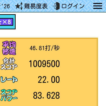
'26
難易度表
ログイン
★×8
46.81
打/秒
1009500
22.00
83.628