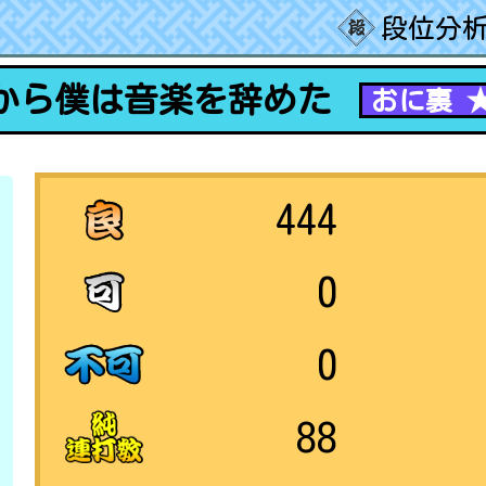
段位分析
から僕は音楽を辞めた
おに裏 
444
0
0
88