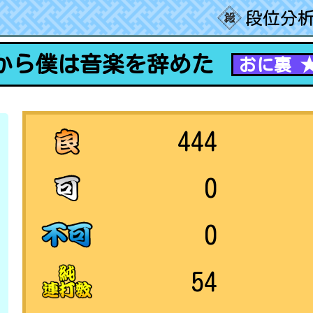
段位分析
から僕は音楽を辞めた
おに裏 
444
0
0
54