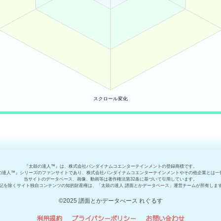
『太鼓の達人™』は、株式会社バンダイナムコエンターテインメントの登録商標です。
の達人™』シリーズのファンサイトであり、株式会社バンダイナムコエンターテインメントやその他企業とは一
当サイトのデータベース、画像、動画等は著作権法第32条に基づいて引用しています。
記を除くサイト独自コンテンツの知的財産権は、「太鼓の達人 譜面とかデータベース」運営チームが所有しま
©2025 譜面とかデータべース れぐるす
利用規約
プライバシーポリシー
お問い合わせ