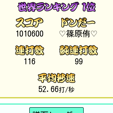
1010600
♡篠原侑♡
116
99
52.66
打/秒