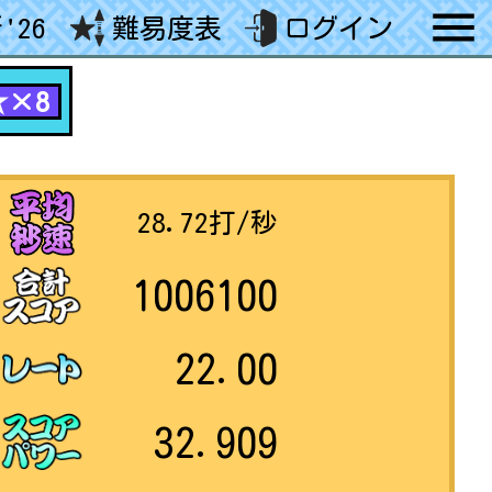
'26
難易度表
ログイン
★×8
28.72
打/秒
1006100
22.00
32.909