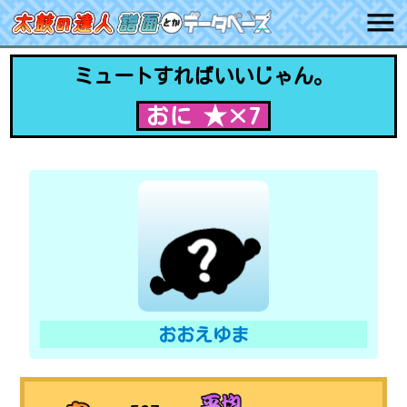
ミュートすればいいじゃん。
おに ★×7
おおえゆま