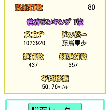
80
1023920
藤嶌果歩
437
357
50.76
打/秒