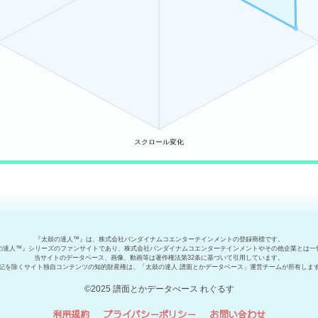
『太鼓の達人™』は、株式会社バンダイナムコエンターテインメントの登録商標です。
の達人™』シリーズのファンサイトであり、株式会社バンダイナムコエンターテインメントやその他企業とは一
当サイトのデータベース、画像、動画等は著作権法第32条に基づいて引用しています。
記を除くサイト独自コンテンツの知的財産権は、「太鼓の達人 譜面とかデータベース」運営チームが所有しま
©2025 譜面とかデータべース れぐるす
利用規約
プライバシーポリシー
お問い合わせ