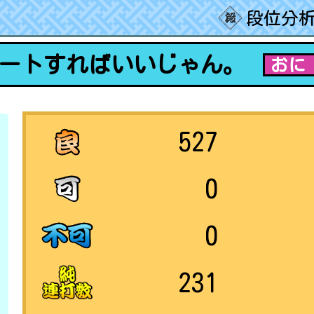
段位分析
ートすればいいじゃん。
おに
527
0
0
231