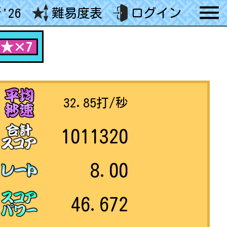
'26
難易度表
ログイン
 ★×7
32.85
打/秒
1011320
8.00
46.672