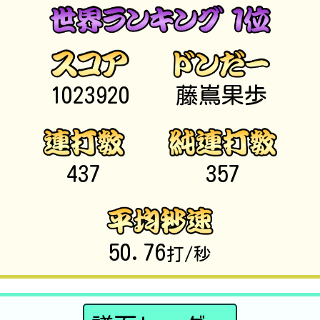
1023920
藤嶌果歩
437
357
50.76
打/秒