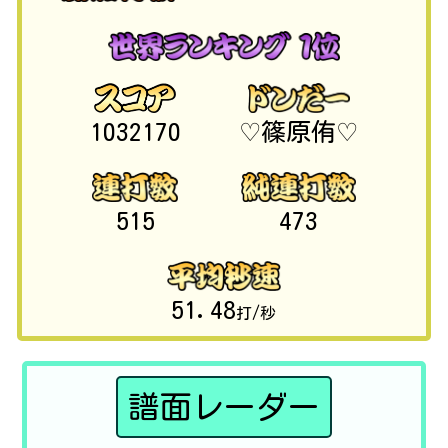
1032170
♡篠原侑♡
515
473
51.48
打/秒
譜面レーダー