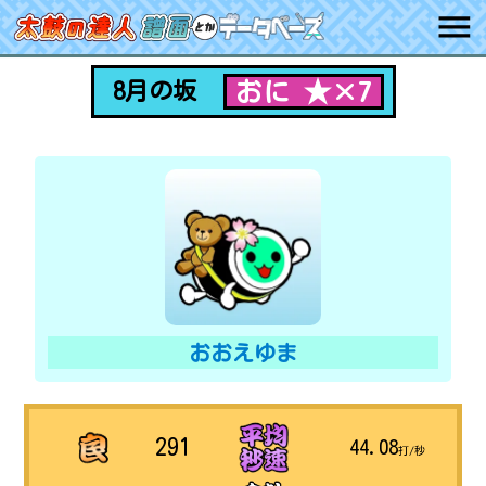
おに ★×7
8月の坂
おおえゆま
291
44.08
打/秒